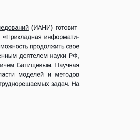
ледований
(ИАНИ) готовит
и «При­клад­ная ин­фор­ма­ти­
зможность про­дол­жить свое
ным де­я­те­лем на­у­ки РФ,
ви­чем Ба­ти­ще­вым. Научная
об­ла­сти моделей и методов
руд­но­ре­ша­е­мых за­дач. На