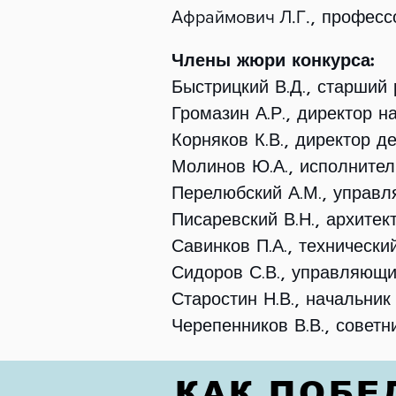
, професс
Афраймович Л.Г.
Члены жюри конкурса:
Быстрицкий В.Д., старший 
Громазин А.Р., директор 
Корняков К.В., директор 
Молинов Ю.А., исполнител
Перелюбский А.М., управ
Писаревский В.Н., архитек
Савинков П.А., технически
Сидоров С.В., управляющи
Старостин Н.В., начальни
Черепенников В.В., совет
КАК ПОБЕ