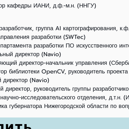
ор кафедры ИАНИ, д.ф.-м.н. (ННГУ)
разработчик, группа AI картографирования, к.ф.
направления разработки (SWTec)
департамента разработки ПО искусственного ин
ьный директор (Navio)
ляющий директор-начальник управления
(Сберб
тор библиотеки OpenCV, руководитель проекта 
й директор (Navio)
й директор, руко
водитель группы разработчико
к научно-исследовательского отделения, д.т.
ника губернатора Нижегородской области по во
ДИТЬ