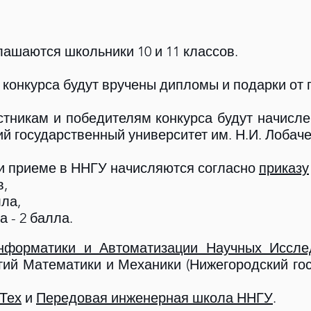
лашаются школьники 10 и 11 классов.
 конкурса будут
вручены дипломы и подарки от 
тникам и побе
дителям конкурса будут начисл
й государственный университет им. Н.И. Лобаче
и приеме в ННГУ начисляются согласно
приказу
в,
лла,
 - 2 балла.
нформатики и Автоматизации Научных Иссле
ий Математики и Механики (Нижегородский гос
 Тех
и
Передовая инженерная школа ННГУ
.