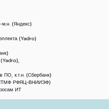
-м.н. (Яндекс)
теллекта (Yadro)
анк)
(Yadro),
в ПО, к.т.н. (Сбербанк)
н. (ИТМФ РФЯЦ-ВНИИЭФ)
просам ИТ