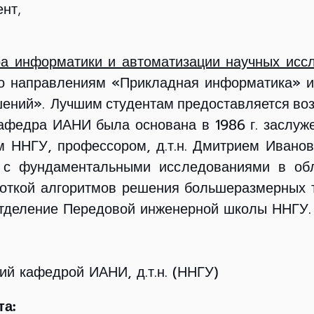
ент,
­ра информатики и автоматизации научных исс
по на­прав­ле­ни­ям «При­клад­ная ин­фор­ма­ти­ка» 
­ше­ний».
Луч­шим сту­ден­там предоставляется во
афедра ИАНИ была основана в 1986 г. за­слу­жен­
ом ННГУ, про­фес­со­ром, д.т.н. Дмит­ри­ем Ива­но­
 фун­да­мен­таль­ны­ми ис­сле­до­ва­ни­я­ми в 
­кой ал­го­рит­мов ре­ше­ния боль­ше­раз­мер­ных т
отделение Передовой инженерной школы ННГУ.
ий кафедрой ИАНИ, д.т.н. (ННГУ)
а: