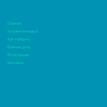
Главная
Конкурс нау
Условия конкурса
работ школь
Как победить
Важные даты
Пр
Регистрация
Контакты
инф