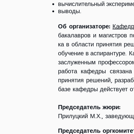
вычислительный эксперим
выводы.
Об организаторе:
Ка­фед
ба­ка­лав­ров и ма­ги­стров 
ка в об­ла­сти при­ня­тия ре
. К
обу­че­ние в ас­пи­ран­ту­ре
за­слу­жен­ным про­фес­со­р
работа кафедры свя­за­на с
принятия решений, раз­ра­бот
базе кафедры действует 
Председатель жюри:
Прилуцкий М.Х., заведующ
Председатель оргкомитет