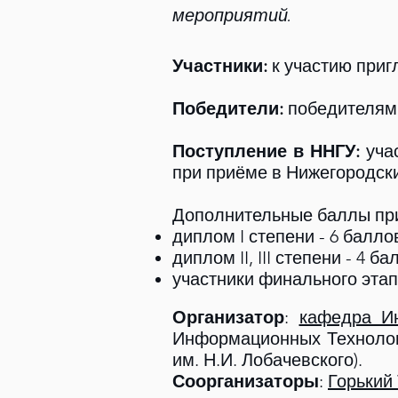
мероприятий.
Участники:
к участию приг
Победители:
победителям
Поступление в ННГУ:
учас
при приёме в Нижегородски
Дополнительные баллы пр
диплом I степени - 6 балло
диплом II, III степени - 4 ба
участники финального этапа
Организатор
:
кафедра И
Информационных Технолог
им. Н.И. Лобачевского).
Соорганизаторы
:
Горький