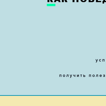
усп
получить поле